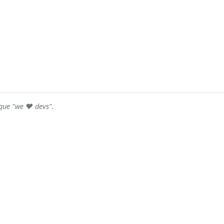
rque "we ♥ devs".