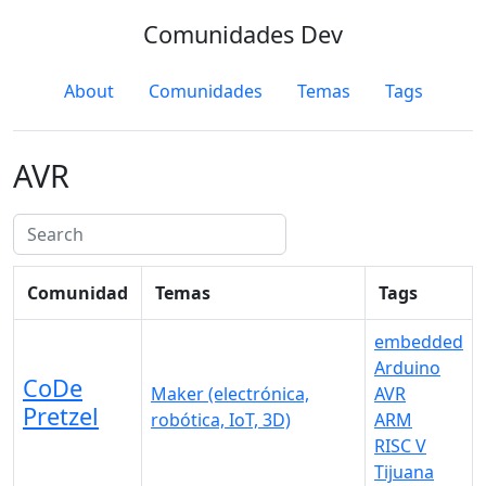
Comunidades Dev
About
Comunidades
Temas
Tags
AVR
Comunidad
Temas
Tags
embedded
Arduino
CoDe
Maker (electrónica,
AVR
Pretzel
robótica, IoT, 3D)
ARM
RISC V
Tijuana