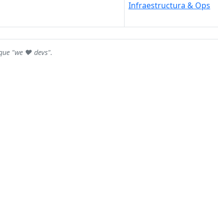
Infraestructura & Ops
rque "we ♥ devs".