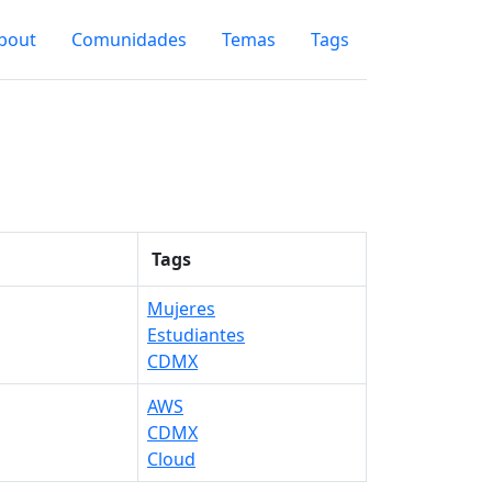
bout
Comunidades
Temas
Tags
Tags
Mujeres
Estudiantes
CDMX
AWS
CDMX
Cloud