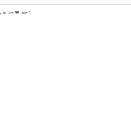
rque "we ♥ devs".