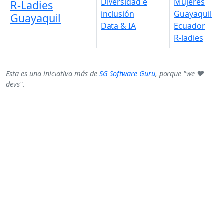
Diversidad e
Mujeres
R-Ladies
inclusión
Guayaquil
Guayaquil
Data & IA
Ecuador
R-ladies
Esta es una iniciativa más de
SG Software Guru
, porque "we ♥
devs".