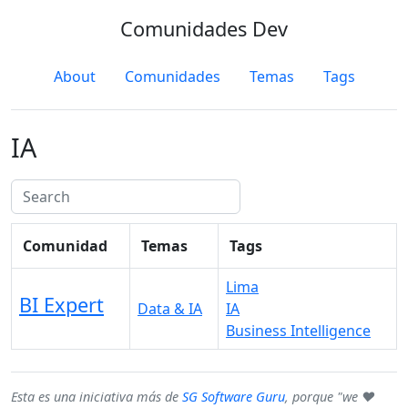
Comunidades Dev
About
Comunidades
Temas
Tags
IA
Comunidad
Temas
Tags
Lima
BI Expert
Data & IA
IA
Business Intelligence
Esta es una iniciativa más de
SG Software Guru
, porque "we ♥