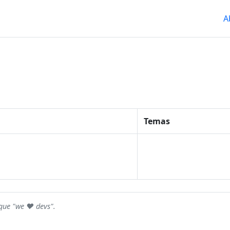
A
Temas
rque "we ♥ devs".